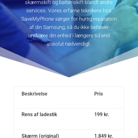
skærmskift og batteriskift blandt andre
services. Vores erfarne teknikere hos
SaveMyPhone sørger for hurtig reparation
af din Samsung, så du ikke behøver
undvære din enhed i længere tid end
absolut nødvendigt.
Beskrivelse
Pris
Rens af ladestik
199 kr.
Skærm (original)
1.849 kr.