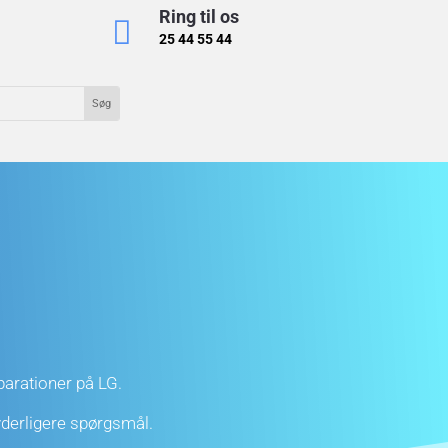
Ring til os

25 44 55 44
eparationer på LG.
 yderligere spørgsmål.