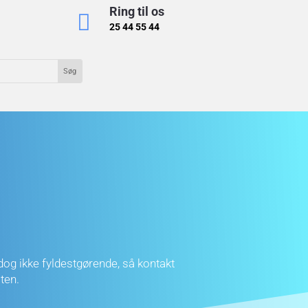
Ring til os

25 44 55 44
 dog ikke fyldestgørende, så kontakt
ten.