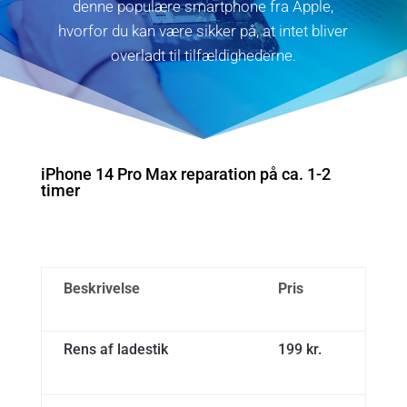
denne populære smartphone fra Apple,
hvorfor du kan være sikker på, at intet bliver
overladt til tilfældighederne.
iPhone 14 Pro Max reparation på ca. 1-2
timer
Beskrivelse
Pris
Rens af ladestik
199 kr.