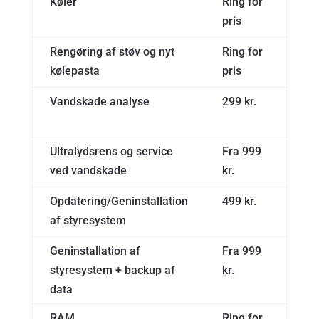
Køler
Ring for
pris
Rengøring af støv og nyt
Ring for
kølepasta
pris
Vandskade analyse
299 kr.
Ultralydsrens og service
Fra 999
ved vandskade
kr.
Opdatering/Geninstallation
499 kr.
af styresystem
Geninstallation af
Fra 999
styresystem + backup af
kr.
data
RAM
Ring for