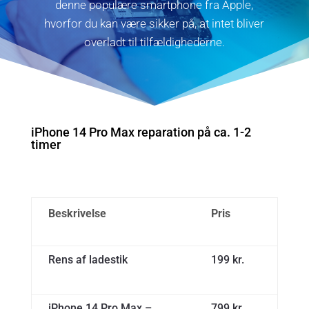
denne populære smartphone fra Apple,
hvorfor du kan være sikker på, at intet bliver
overladt til tilfældighederne.
iPhone 14 Pro Max reparation på ca. 1-2
timer
Beskrivelse
Pris
Rens af ladestik
199 kr.
iPhone 14 Pro Max –
799 kr.